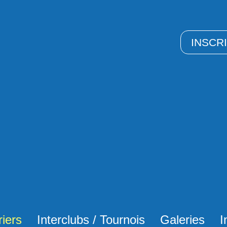
INSCR
iers
Interclubs / Tournois
Galeries
I